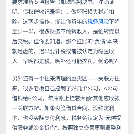
要求准备专项报告（如法院判决书、注销证
明、债权催收记录等），做坏账损失税前扣
除。这两步操作，能让你每年的
税务风险
下降
至少一半。很多财务不敢转收入，是怕转完以
后交税。但你要知道，那个挂账的“负债”本来
就是虚的，迟早要补税或者被认定为隐匿收
入。早晚都是税，晚补还可能挨罚，何必呢？
另外还有一个往来清理的重灾区——关联方往
来。很多老板自己控制了好几个公司，A公司
借钱给B公司，年底账上挂着大额“其他应收款
—关联方B”。如果没签借贷合同、没约定利
率、也没实际支付利息，税务会认定为“无偿提
供服务或资金拆借”，按照独立交易原则调整利