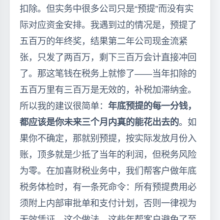
扣除。但实务中很多公司只是“预提”而没有实
际对应资金安排。我遇到过的情况是，预提了
五百万的年终奖，结果第二年公司现金流紧
张，只发了两百万，剩下三百万会计直接冲回
了。那这笔钱在税务上就惨了——当年扣除的
五百万里有三百万是无效的，补税加滞纳金。
所以我的建议很简单：
年底预提的每一分钱，
都应该是你未来三个月内真的能花出去的
。如
果你不确定，那就别预提，按实际发放月份入
账，顶多就是少抵了当年的利润，但税务风险
为零。在加喜财税业务中，我们帮客户做年底
税务体检时，有一条死命令：所有预提费用必
须附上内部审批单和支付计划，否则一律视为
无效凭证。这个做法，这些年帮客户避免了至