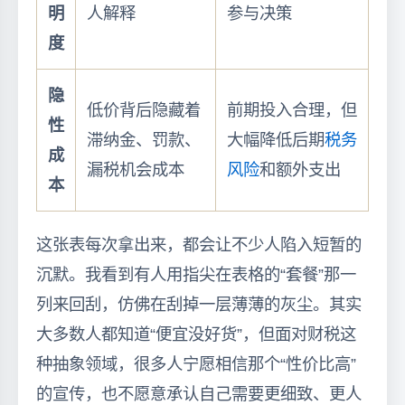
明
人解释
参与决策
度
隐
低价背后隐藏着
前期投入合理，但
性
滞纳金、罚款、
大幅降低后期
税务
成
漏税机会成本
风险
和额外支出
本
这张表每次拿出来，都会让不少人陷入短暂的
沉默。我看到有人用指尖在表格的“套餐”那一
列来回刮，仿佛在刮掉一层薄薄的灰尘。其实
大多数人都知道“便宜没好货”，但面对财税这
种抽象领域，很多人宁愿相信那个“性价比高”
的宣传，也不愿意承认自己需要更细致、更人