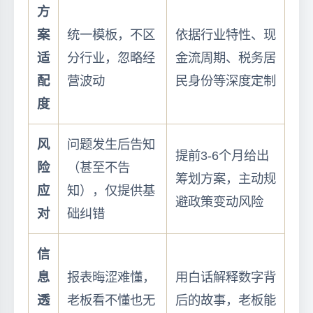
方
案
统一模板，不区
依据行业特性、现
适
分行业，忽略经
金流周期、税务居
配
营波动
民身份等深度定制
度
风
问题发生后告知
提前3-6个月给出
险
（甚至不告
筹划方案，主动规
应
知），仅提供基
避政策变动风险
对
础纠错
信
息
报表晦涩难懂，
用白话解释数字背
透
老板看不懂也无
后的故事，老板能